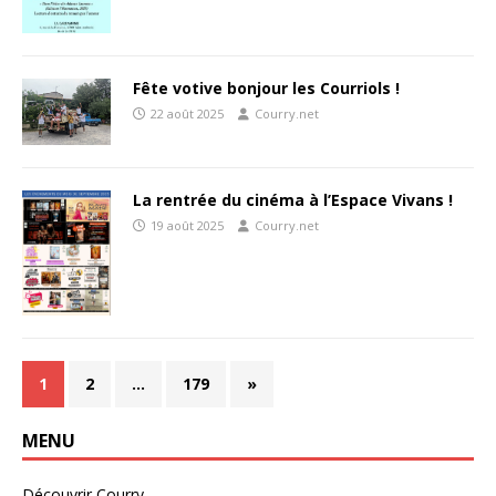
Fête votive bonjour les Courriols !
22 août 2025
Courry.net
La rentrée du cinéma à l’Espace Vivans !
19 août 2025
Courry.net
1
2
…
179
»
MENU
Découvrir Courry