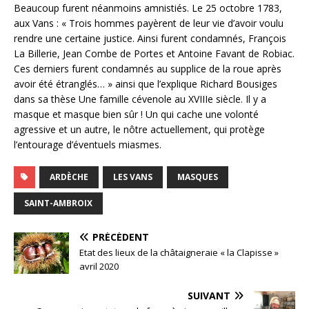
Beaucoup furent néanmoins amnistiés. Le 25 octobre 1783,
aux Vans :
« Trois hommes payèrent de leur vie d’avoir voulu
rendre une certaine justice. Ainsi furent condamnés, François
La Billerie, Jean Combe de Portes et Antoine Favant de Robiac.
Ces derniers furent condamnés au supplice de la roue après
avoir été étranglés… »
ainsi que l’explique Richard Bousiges
dans sa thèse
Une famille cévenole au XVIIIe siècle
. Il y a
masque et masque bien sûr ! Un qui cache une volonté
agressive et un autre, le nôtre actuellement, qui protège
l’entourage d’éventuels miasmes.
ARDÈCHE
LES VANS
MASQUES
SAINT-AMBROIX
PRÉCÉDENT
Etat des lieux de la châtaigneraie « la Clapisse »
avril 2020
SUIVANT