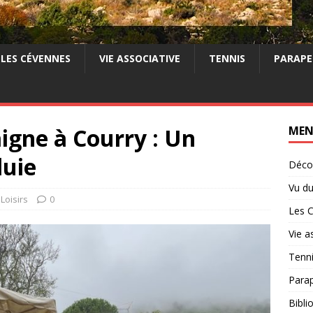
LES CÉVENNES
VIE ASSOCIATIVE
TENNIS
PARAPE
aigne à Courry : Un
ME
luie
Décou
Vu du
 Loisirs
0
Les 
Vie a
Tenn
Para
Bibli