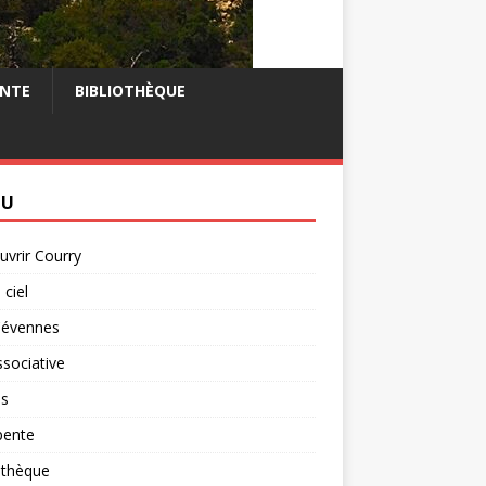
NTE
BIBLIOTHÈQUE
NU
vrir Courry
 ciel
Cévennes
ssociative
is
pente
othèque