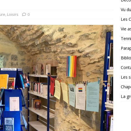
Vu du
ure, Loisirs
0
Les 
Vie a
Tenn
Para
Bibli
Cont
Les si
Chape
La gr