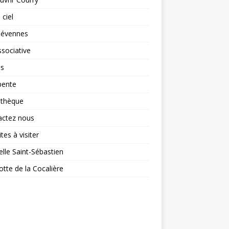
 ciel
Cévennes
ssociative
is
pente
othèque
actez nous
tes à visiter
lle Saint-Sébastien
otte de la Cocalière