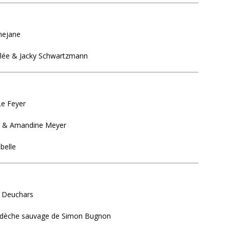
mejane
llée & Jacky Schwartzmann
Le Feyer
ero & Amandine Meyer
belle
n Deuchars
’Ardèche sauvage de Simon Bugnon