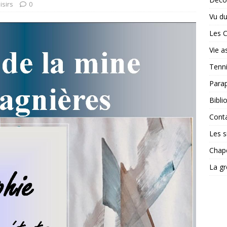
isirs
0
Vu du
Les 
Vie a
Tenn
Para
Bibli
Cont
Les si
Chape
La gr