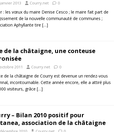
janvier 2013
Courry.net
0
er : les vœux du maire Denise Cesco ; le maire fait part de
rgissement de la nouvelle communauté de communes ;
ociation Aphyllante tire
[…]
e de la châtaigne, une conteuse
ronisée
 octobre 2011
Courry.net
0
te de la châtaigne de Courry est devenue un rendez-vous
nal, incontournable. Cette année encore, elle a attiré plus
000 visiteurs, grâce
[…]
rry – Bilan 2010 positif pour
tanea, association de la châtaigne
 décembre 2010
Courry.net
0