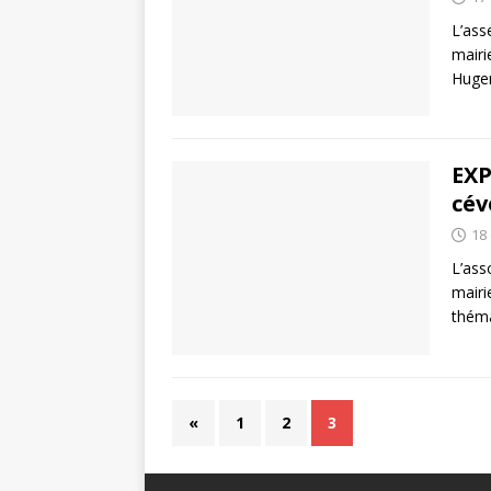
L’ass
mairi
Huger
EXP
cév
18
L’ass
mairi
théma
«
1
2
3