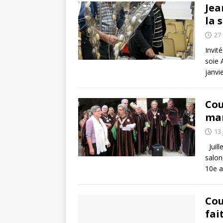
Jea
la 
27
Invit
soie 
janvi
Cou
mar
13 
Juill
salon
10e a
Cou
fai