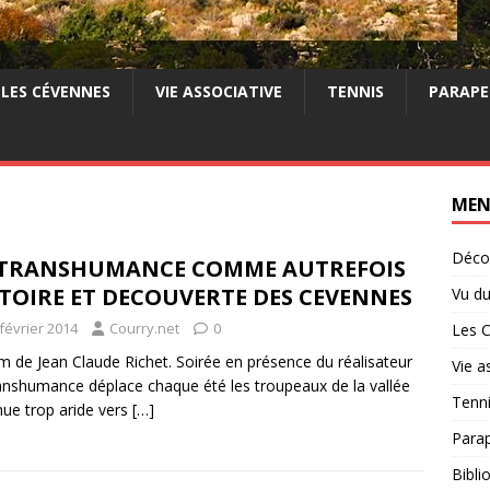
LES CÉVENNES
VIE ASSOCIATIVE
TENNIS
PARAPE
ME
Décou
 TRANSHUMANCE COMME AUTREFOIS
TOIRE ET DECOUVERTE DES CEVENNES
Vu du
février 2014
Courry.net
0
Les 
lm de Jean Claude Richet. Soirée en présence du réalisateur
Vie a
anshumance déplace chaque été les troupeaux de la vallée
Tenn
ue trop aride vers
[…]
Para
Bibli