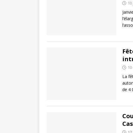
10 
Janvi
l’éla
l’ass
Fêt
int
10
La fê
autom
de 4 
Cou
Cas
17