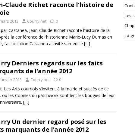
n-Claude Richet raconte l’histoire de
Cont
soie
Les si
 mars 2013
Courry.net
0
Chape
é par Castanea, Jean-Claude Richet raconte l’histoire de la
La gr
Après la conférence de l’historienne Marie-Lucy Dumas en
er, l’association Castanea a invité samedi le
[…]
rry Derniers regards sur les faits
quants de l’année 2012
janvier 2013
Courry.net
0
et. Les Arts courriols s’invitent à la mairie et succès de ce
, où les Copines du patchwork soufflent les bougies de leur
nniversaire.
[…]
rry Un dernier regard posé sur les
ts marquants de l’année 2012