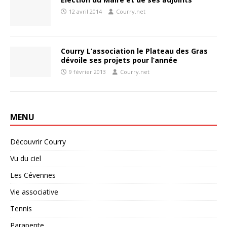
12 avril 2014
Courry.net
Courry L’association le Plateau des Gras
dévoile ses projets pour l’année
9 février 2013
Courry.net
MENU
Découvrir Courry
Vu du ciel
Les Cévennes
Vie associative
Tennis
Parapente