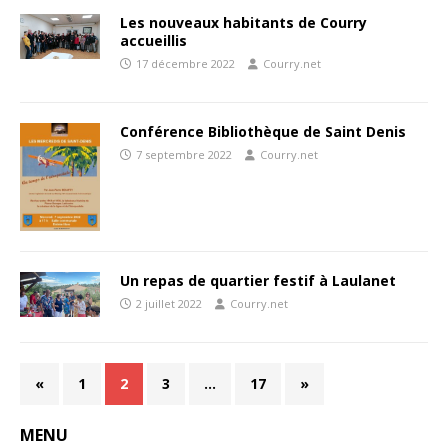
Les nouveaux habitants de Courry
accueillis
17 décembre 2022
Courry.net
Conférence Bibliothèque de Saint Denis
7 septembre 2022
Courry.net
Un repas de quartier festif à Laulanet
2 juillet 2022
Courry.net
«
1
2
3
…
17
»
MENU